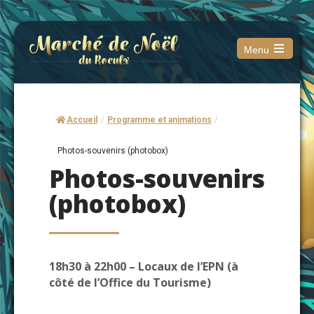
Menu
Open
the
main
menu
Accueil
/
Programme et animations
/
Photos-souvenirs (photobox)
Photos-souvenirs
(photobox)
18h30 à 22h00 – Locaux de l’EPN (à
côté de l’Office du Tourisme)