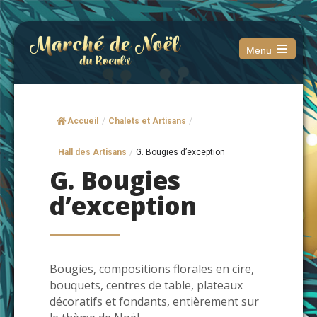
Menu
Open
the
main
menu
Accueil
/
Chalets et Artisans
/
Hall des Artisans
/
G. Bougies d’exception
G. Bougies
d’exception
Bougies, compositions florales en cire,
bouquets, centres de table, plateaux
décoratifs et fondants, entièrement sur