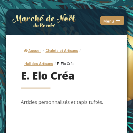
Menu
Open
the
main
menu
Accueil
/
Chalets et Artisans
/
Hall des Artisans
/
E. Elo Créa
E. Elo Créa
Articles personnalisés et tapis tuftés.