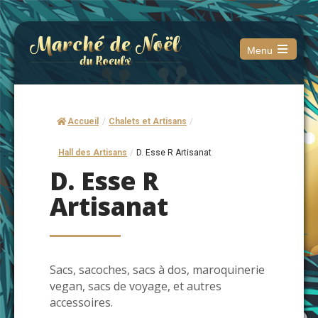
Menu
Open
the
main
menu
Accueil
/
Chalets et Artisans
/
Hall des Artisans
/
D. Esse R Artisanat
D. Esse R
Artisanat
Sacs, sacoches, sacs à dos, maroquinerie
vegan, sacs de voyage, et autres
accessoires.