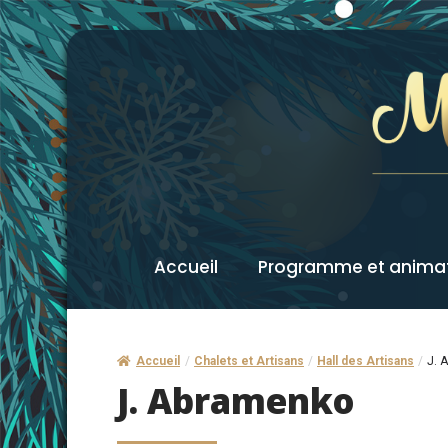
Accueil
Programme et anima
Accueil
/
Chalets et Artisans
/
Hall des Artisans
/
J. 
J. Abramenko