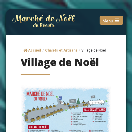
Menu
Open
the
main
menu
Accueil
/
Chalets et Artisans
/
Village de Noël
Village de Noël