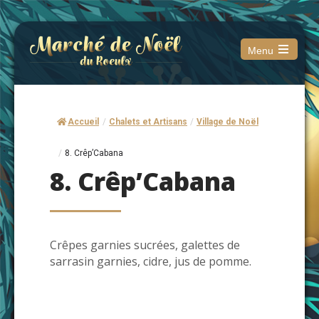
Menu
Open
the
main
menu
Accueil
/
Chalets et Artisans
/
Village de Noël
/
8. Crêp’Cabana
8. Crêp’Cabana
Crêpes garnies sucrées, galettes de
sarrasin garnies, cidre, jus de pomme.