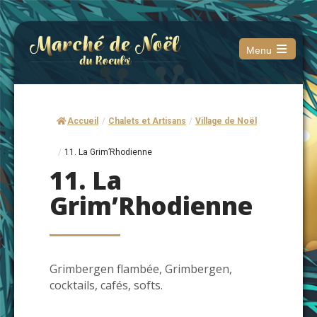
Menu
Open
the
main
menu
Accueil
/
Chalets et Artisans
/
Village de Noël
/
11. La Grim’Rhodienne
11. La
Grim’Rhodienne
Grimbergen flambée, Grimbergen,
cocktails, cafés, softs.