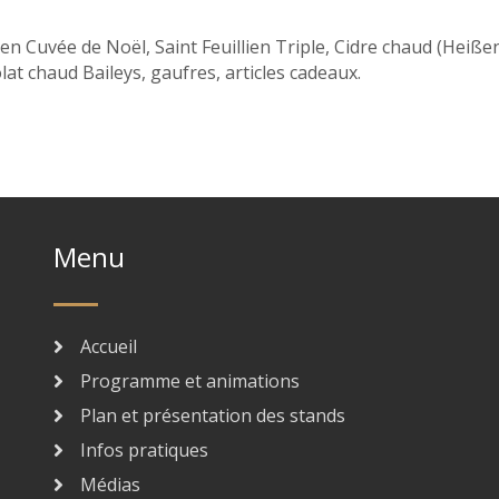
lien Cuvée de Noël, Saint Feuillien Triple, Cidre chaud (Heiße
at chaud Baileys, gaufres, articles cadeaux.
Menu
Accueil
Programme et animations
Plan et présentation des stands
Infos pratiques
Médias