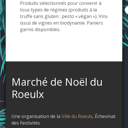
Produits sélectionnés pour convenir à
tous types de régimes (produits à la
truffe sans gluten ; pesto « végan »). Vins
issus de vignes en biodynamie. Paniers
garnis disponibles.
Marché de Noël du
Roeulx
Une organisation de la
Ville du Roeulx
, Échevinat
des Festivités