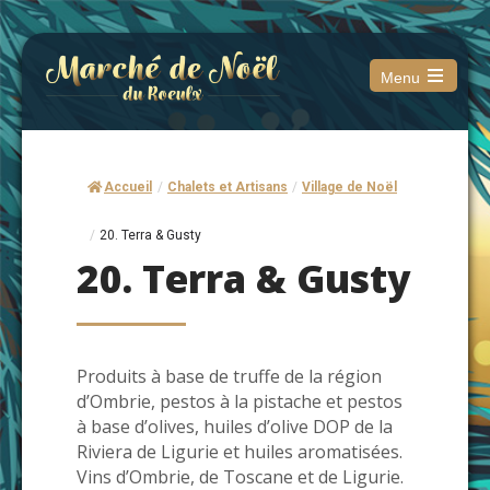
Menu
Open
the
main
menu
Accueil
/
Chalets et Artisans
/
Village de Noël
/
20. Terra & Gusty
20. Terra & Gusty
Produits à base de truffe de la région
d’Ombrie, pestos à la pistache et pestos
à base d’olives, huiles d’olive DOP de la
Riviera de Ligurie et huiles aromatisées.
Vins d’Ombrie, de Toscane et de Ligurie.