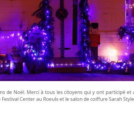
ions de Noël. Merci à tous les citoyens qui y ont participé 
 Festival Center au Roeulx et le salon de coiffure Sarah Styl