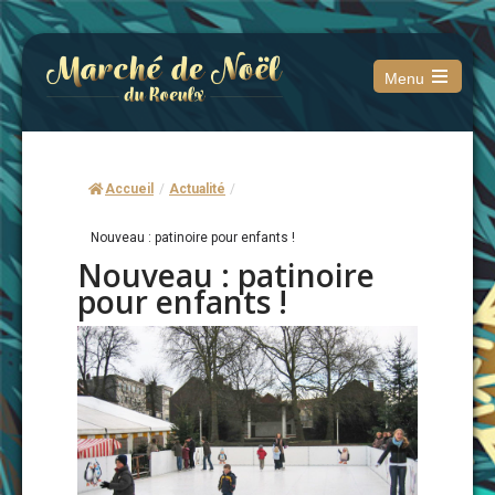
Menu
Open
the
main
menu
Accueil
/
Actualité
/
Nouveau : patinoire pour enfants !
Nouveau : patinoire
pour enfants !