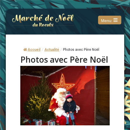
Menu
Open
the
main
menu
Accueil
/
Actualité
/
Photos avec Père Noël
Photos avec Père Noël