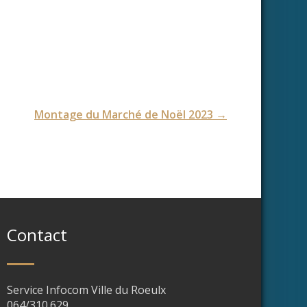
Montage du Marché de Noël 2023
→
Contact
Service Infocom Ville du Roeulx
064/310.629