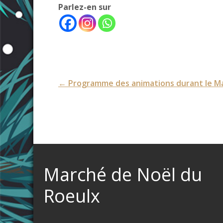
Parlez-en sur
Post
←
Programme des animations durant le Ma
navigation
Marché de Noël du
Roeulx