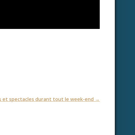
 et spectacles durant tout le week-end
→