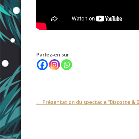
Parlez-en sur
Post
←
Présentation du spectacle “Biscotte & 
navigation